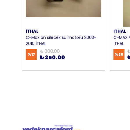
İTHAL
İTHAL
C-Max ön silecek su motoru 2003-
C-MAX 
2010 İTHAL
İTHAL
₺ 300.00
₺
%
17
%
20
₺ 250.00