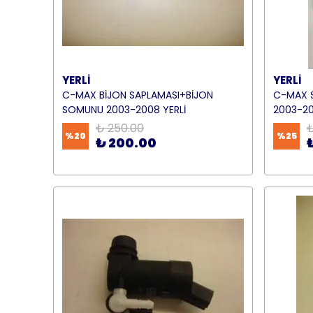
YERLİ
YERLİ
C-MAX BİJON SAPLAMASI+BİJON
C-MAX S
SOMUNU 2003-2008 YERLİ
2003-20
₺ 250.00
₺
%
20
%
25
₺ 200.00