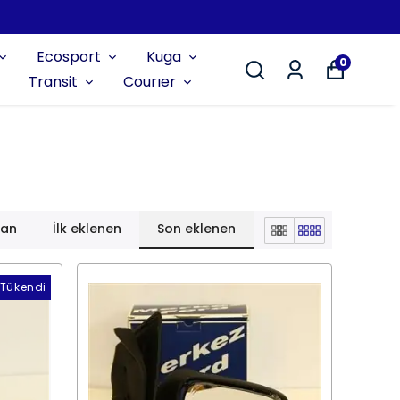
Ecosport
Kuga
0
Transit
Courıer
lan
İlk eklenen
Son eklenen
Tükendi