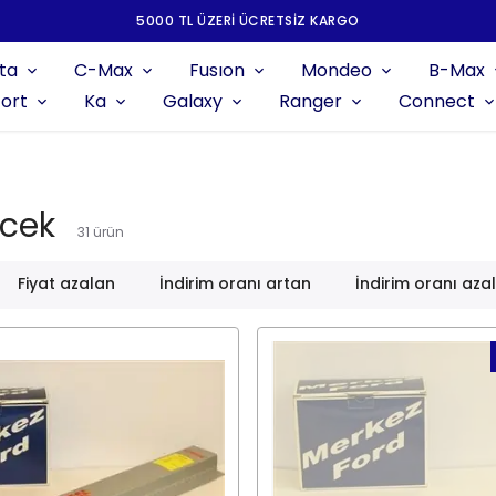
5000 TL ÜZERI ÜCRETSIZ KARGO
ta
C-Max
Fusıon
Mondeo
B-Max
ort
Ka
Galaxy
Ranger
Connect
ecek
31
ürün
Fiyat azalan
İndirim oranı artan
İndirim oranı aza