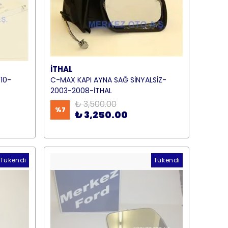
İTHAL
10-
C-MAX KAPI AYNA SAĞ SİNYALSİZ-
2003-2008-İTHAL
₺ 3,500.00
%
7
₺ 3,250.00
Tükendi
Tükendi