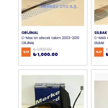
ORİJİNAL
SİLBAK
C-Max ön silecek takım 2003-2010
C-MAX Ö
ORJİNAL
SİLBAK
₺ 1,200.00
₺
%
17
%
17
₺ 1,000.00