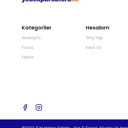
Kategoriler
Hesabım
Anasayfa
Giriş Yap
Focus
Kayıt Ol
Fiesta
©2023 Tüm Hakları Saklıdır - ikas E-Ticaret
Altyapısı ile Hazı