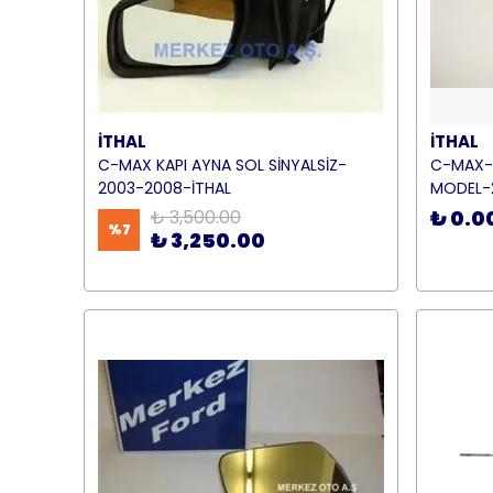
İTHAL
İTHAL
C-MAX KAPI AYNA SOL SİNYALSİZ-
C-MAX-A
2003-2008-İTHAL
MODEL-
₺ 3,500.00
₺ 0.0
%
7
₺ 3,250.00