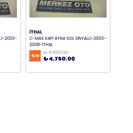
İTHAL
Lİ-2003-
C-MAX KAPI AYNA SOL SİNYALLİ-2003-
2008-İTHAL
₺ 5,500.00
%
14
₺ 4,750.00