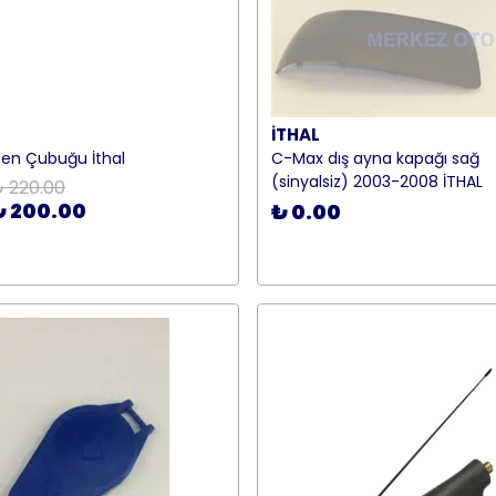
İTHAL
ten Çubuğu İthal
C-Max dış ayna kapağı sağ
(sinyalsiz) 2003-2008 İTHAL
 220.00
₺ 200.00
₺ 0.00