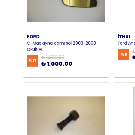
FORD
İTHAL
C-Max ayna camı sol 2003-2008
Ford An
ORJİNAL
₺
%
9
₺ 1,200.00
%
17
₺ 1,000.00