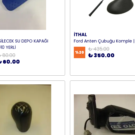
İTHAL
İLECEK SU DEPO KAPAĞI
Ford Anten Çubuğu Komple | 
10 YERLİ
₺ 435.00
%
20
₺ 350.00
 80.00
₺ 60.00