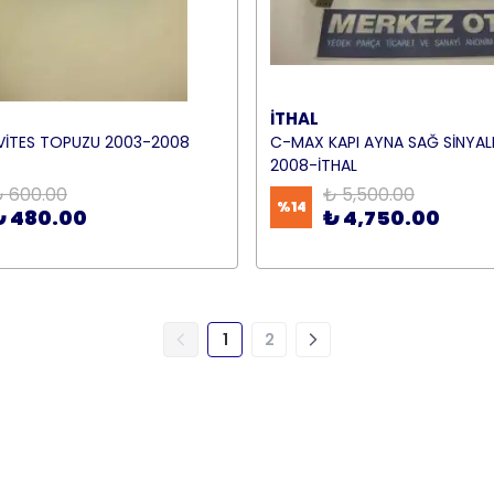
İTHAL
VİTES TOPUZU 2003-2008
C-MAX KAPI AYNA SAĞ SİNYAL
2008-İTHAL
 600.00
₺ 5,500.00
%
14
₺ 480.00
₺ 4,750.00
1
2