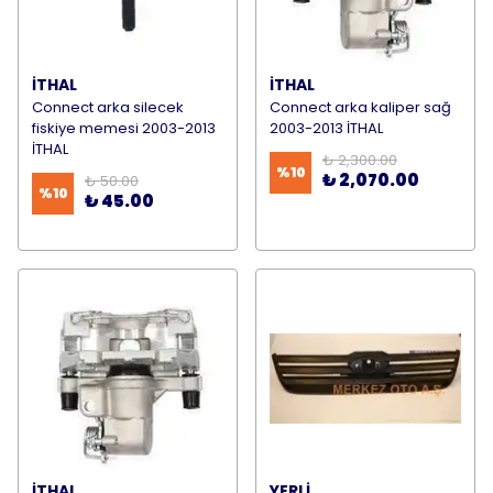
İTHAL
İTHAL
Connect arka silecek
Connect arka kaliper sağ
fiskiye memesi 2003-2013
2003-2013 İTHAL
İTHAL
₺ 2,300.00
%
10
₺ 2,070.00
₺ 50.00
%
10
₺ 45.00
İTHAL
YERLİ