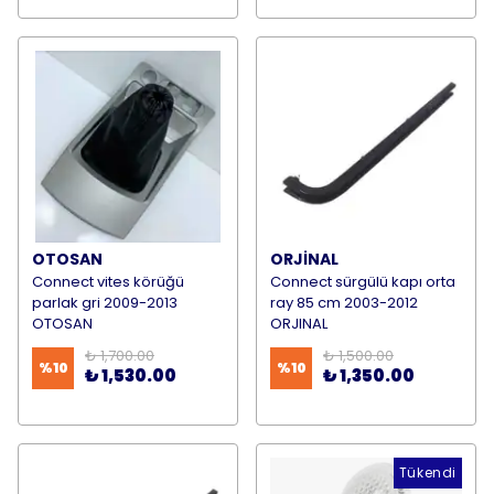
OTOSAN
ORJİNAL
Connect vites körüğü
Connect sürgülü kapı orta
parlak gri 2009-2013
ray 85 cm 2003-2012
OTOSAN
ORJINAL
₺ 1,700.00
₺ 1,500.00
%
10
%
10
₺ 1,530.00
₺ 1,350.00
Tükendi