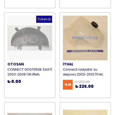
Tükendi
OTOSAN
İTHAL
CONNECT GÖSTERGE SAATİ
Connect radyatör su
2003-2008 ORJİNAL
deposu 2003-2013 İTHAL
₺ 0.00
₺ 250.00
%
10
₺ 225.00