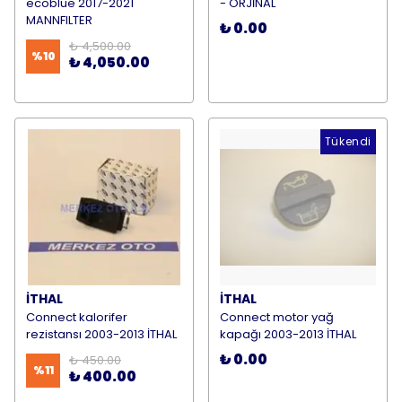
ecoblue 2017-2021
- ORJİNAL
MANNFILTER
₺ 0.00
₺ 4,500.00
%
10
₺ 4,050.00
Tükendi
İTHAL
İTHAL
Connect kalorifer
Connect motor yağ
rezistansı 2003-2013 İTHAL
kapağı 2003-2013 İTHAL
₺ 0.00
₺ 450.00
%
11
₺ 400.00