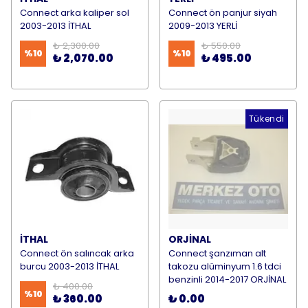
Connect arka kaliper sol
Connect ön panjur siyah
2003-2013 İTHAL
2009-2013 YERLİ
₺ 2,300.00
₺ 550.00
%
10
%
10
₺ 2,070.00
₺ 495.00
Tükendi
İTHAL
ORJİNAL
Connect ön salıncak arka
Connect şanzıman alt
burcu 2003-2013 İTHAL
takozu alüminyum 1.6 tdci
benzinli 2014-2017 ORJİNAL
₺ 400.00
%
10
₺ 360.00
₺ 0.00