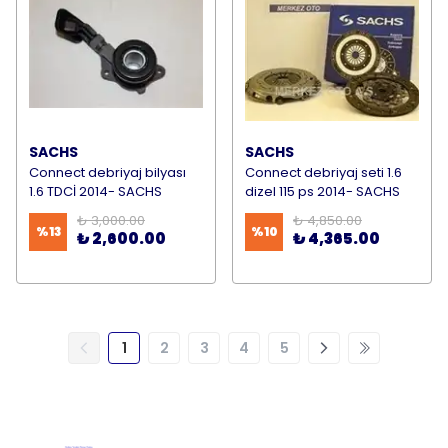
SACHS
SACHS
Connect debriyaj bilyası
Connect debriyaj seti 1.6
1.6 TDCİ 2014- SACHS
dizel 115 ps 2014- SACHS
₺ 3,000.00
₺ 4,850.00
%
13
%
10
₺ 2,600.00
₺ 4,365.00
1
2
3
4
5