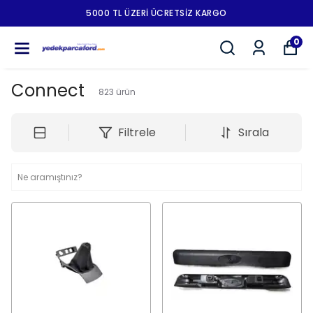
5000 TL ÜZERI ÜCRETSIZ KARGO
0
Connect
823
ürün
Filtrele
Sırala