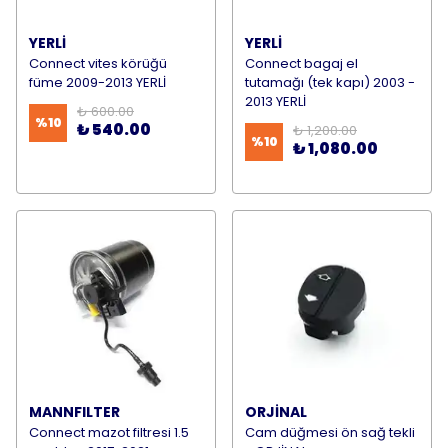
YERLİ
YERLİ
Connect vites körüğü
Connect bagaj el
füme 2009-2013 YERLİ
tutamağı (tek kapı) 2003 -
2013 YERLİ
₺ 600.00
%
10
₺ 540.00
₺ 1,200.00
%
10
₺ 1,080.00
MANNFILTER
ORJİNAL
Connect mazot filtresi 1.5
Cam düğmesi ön sağ tekli