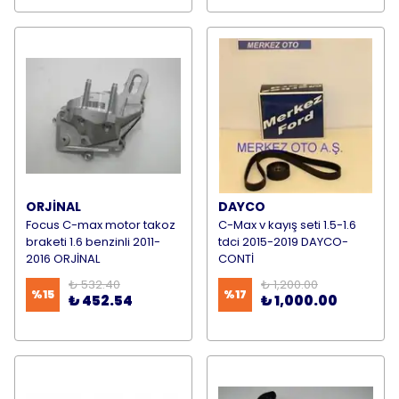
ORJİNAL
DAYCO
Focus C-max motor takoz
C-Max v kayış seti 1.5-1.6
braketi 1.6 benzinli 2011-
tdci 2015-2019 DAYCO-
2016 ORJİNAL
CONTİ
₺ 532.40
₺ 1,200.00
%
15
%
17
₺ 452.54
₺ 1,000.00