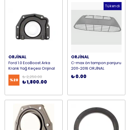
Tükendi
ORJİNAL
ORJİNAL
Ford 1.0 EcoBoost Arka
C-max ön tampon panjuru
Krank Yağ Keçesi Orijinal
2011-2016 ORJİNAL
₺ 0.00
₺ 2,250.00
%
20
₺ 1,800.00