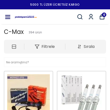
5000 TL ÜZERI ÜCRETSIZ KARGO
0
C-Max
394
ürün
Filtrele
Sırala