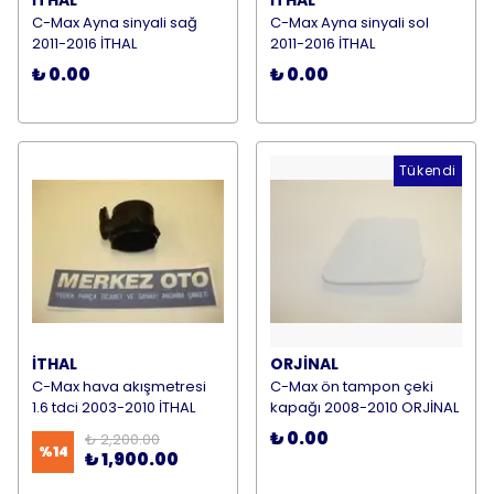
İTHAL
İTHAL
C-Max Ayna sinyali sağ
C-Max Ayna sinyali sol
2011-2016 İTHAL
2011-2016 İTHAL
₺ 0.00
₺ 0.00
Tükendi
İTHAL
ORJİNAL
C-Max hava akışmetresi
C-Max ön tampon çeki
1.6 tdci 2003-2010 İTHAL
kapağı 2008-2010 ORJİNAL
₺ 0.00
₺ 2,200.00
%
14
₺ 1,900.00