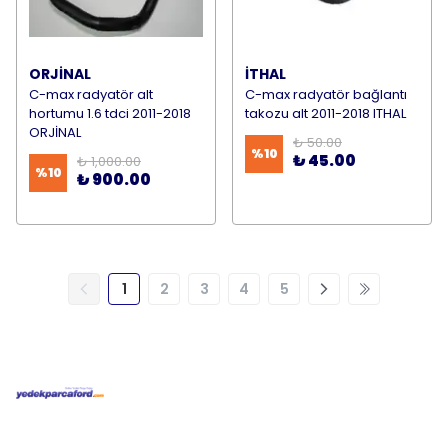
ORJİNAL
İTHAL
C-max radyatör alt
C-max radyatör bağlantı
hortumu 1.6 tdci 2011-2018
takozu alt 2011-2018 ITHAL
ORJİNAL
₺ 50.00
%
10
₺ 45.00
₺ 1,000.00
%
10
₺ 900.00
1
2
3
4
5