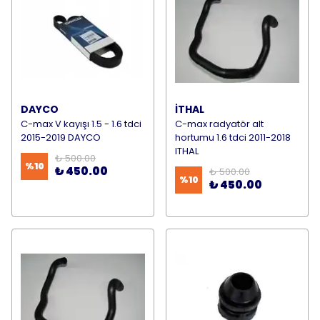
DAYCO
İTHAL
C-max V kayışı 1.5 - 1.6 tdci
C-max radyatör alt
2015-2019 DAYCO
hortumu 1.6 tdci 2011-2018
ITHAL
₺ 500.00
%
10
₺ 450.00
₺ 500.00
%
10
₺ 450.00