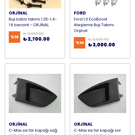
ORJİNAL
FORD
Buji kablo takımı 1.25-1.4-
Ford 1.0 EcoBoost
1.6 benzinli - ORJİNAL
Ateşleme Buji Takımı
Orijinal
₺ 3,000.00
%
10
₺ 2,700.00
₺ 3,500.00
%
14
₺ 3,000.00
ORJİNAL
ORJİNAL
C-Max sis far kapağı sağ
C-Max sis far kapağı sol