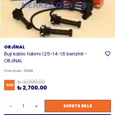
ORJİNAL
Buji kablo takımı 1.25-1.4-1.6 benzinli -
ORJİNAL
Ürün Kodu
:
31568
₺ 3,000.00
%
10
₺ 2,700.00
SEPETE EKLE