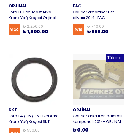
ORJİNAL
FAG
Ford 1.0 EcoBoost Arka
Courier amortisör üst
Krank Yağ Keçesi Orijinal
bilyası 2014- FAG
₺ 2,250.00
₺ 740.00
%
20
%
10
₺ 1,800.00
₺ 665.00
Tükendi
SKT
ORJİNAL
Ford 1.4 / 1.5 / 1.6 Dizel Arka
Courier arka fren balatası
Krank Yağ Keçesi SKT
kampanalı 2014- ORJİNAL
₺ 0.00
₺ 550.00