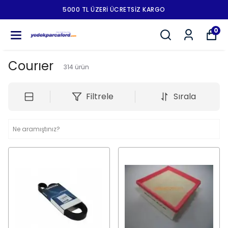
5000 TL ÜZERI ÜCRETSIZ KARGO
0
Courıer
314
ürün
Filtrele
Sırala