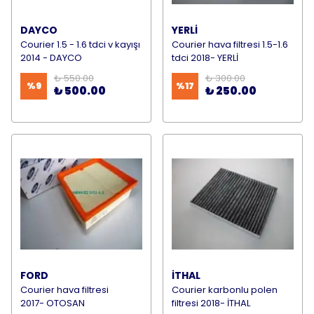
DAYCO
YERLİ
Courier 1.5 - 1.6 tdci v kayışı
Courier hava filtresi 1.5-1.6
2014 - DAYCO
tdci 2018- YERLİ
₺ 550.00
₺ 300.00
%
9
%
17
₺ 500.00
₺ 250.00
FORD
İTHAL
Courier hava filtresi
Courier karbonlu polen
2017- OTOSAN
filtresi 2018- İTHAL