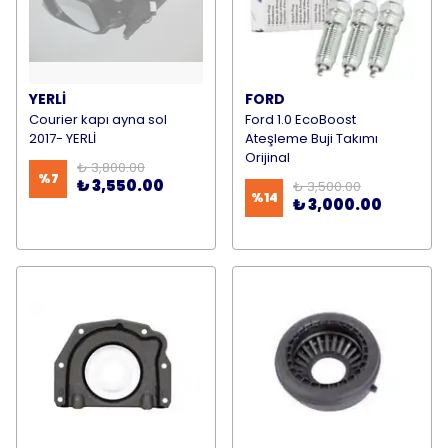
YERLİ
FORD
Courier kapı ayna sol
Ford 1.0 EcoBoost
2017- YERLİ
Ateşleme Buji Takımı
Orijinal
₺ 3,800.00
%
7
₺ 3,550.00
₺ 3,500.00
%
14
₺ 3,000.00