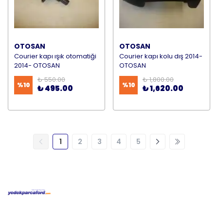
OTOSAN
OTOSAN
Courier kapı ışık otomatiği
Courier kapı kolu dış 2014-
2014- OTOSAN
OTOSAN
₺ 550.00
₺ 1,800.00
%
10
%
10
₺ 495.00
₺ 1,620.00
1
2
3
4
5