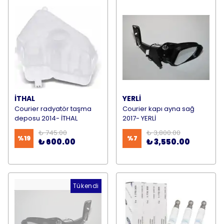
İTHAL
YERLİ
Courier radyatör taşma
Courier kapı ayna sağ
deposu 2014- İTHAL
2017- YERLİ
₺ 745.00
₺ 3,800.00
%
19
%
7
₺ 600.00
₺ 3,550.00
Tükendi