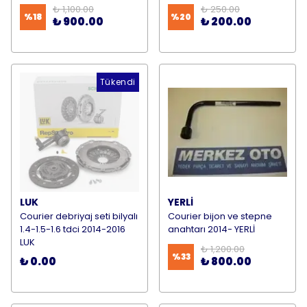
₺ 1,100.00
₺ 250.00
%
18
%
20
₺ 900.00
₺ 200.00
Tükendi
LUK
YERLİ
Courier debriyaj seti bilyalı
Courier bijon ve stepne
1.4-1.5-1.6 tdci 2014-2016
anahtarı 2014- YERLİ
LUK
₺ 1,200.00
%
33
₺ 0.00
₺ 800.00