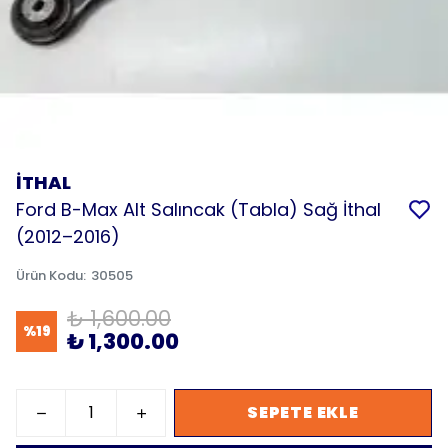
İTHAL
Ford B-Max Alt Salıncak (Tabla) Sağ İthal
(2012–2016)
Ürün Kodu
:
30505
₺ 1,600.00
%
19
₺ 1,300.00
SEPETE EKLE