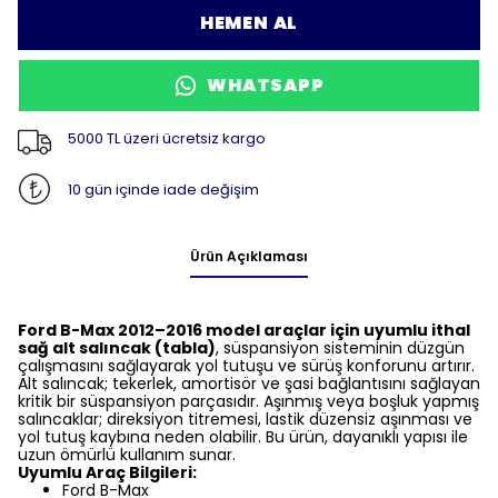
HEMEN AL
WHATSAPP
5000 TL üzeri ücretsiz kargo
10 gün içinde iade değişim
Ürün Açıklaması
Ford B-Max 2012–2016 model araçlar için uyumlu ithal
sağ alt salıncak (tabla)
, süspansiyon sisteminin düzgün
çalışmasını sağlayarak yol tutuşu ve sürüş konforunu artırır.
Alt salıncak; tekerlek, amortisör ve şasi bağlantısını sağlayan
kritik bir süspansiyon parçasıdır. Aşınmış veya boşluk yapmış
salıncaklar; direksiyon titremesi, lastik düzensiz aşınması ve
yol tutuş kaybına neden olabilir. Bu ürün, dayanıklı yapısı ile
uzun ömürlü kullanım sunar.
Uyumlu Araç Bilgileri:
Ford B-Max