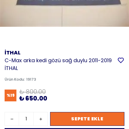
İTHAL
C-Max arka kedi gözü sağ duylu 2011-2019
İTHAL
Ürün Kodu
:
19173
₺ 800.00
%
19
₺ 650.00
SEPETE EKLE