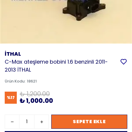
İTHAL
C-Max ateşleme bobini 1.6 benzinli 2011-
2013 İTHAL
Ürün Kodu
:
18621
₺ 1,200.00
%
17
₺ 1,000.00
SEPETE EKLE