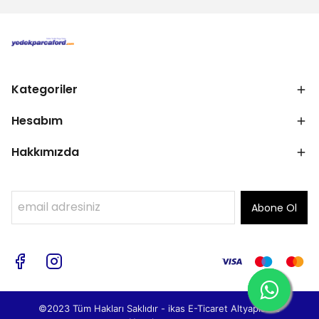
Kategoriler
Hesabım
Hakkımızda
Abone Ol
©2023 Tüm Hakları Saklıdır - ikas E-Ticaret
Altyapısı ile