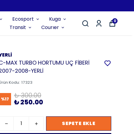
Ecosport
Kuga
0
Transit
Courıer
YERLİ
C-MAX TURBO HORTUMU UÇ FİBERİ
2007-2008-YERLİ
Ürün Kodu
:
17323
₺ 300.00
%
17
₺ 250.00
SEPETE EKLE