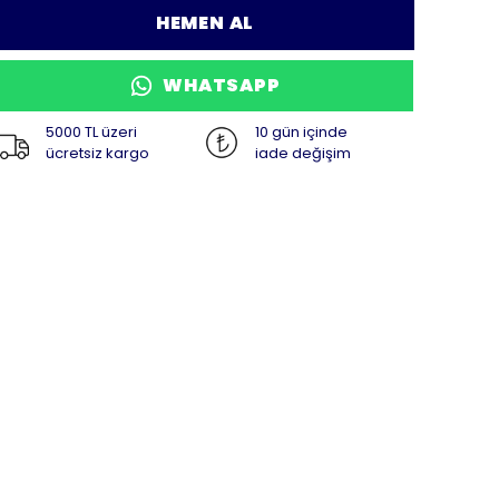
HEMEN AL
WHATSAPP
5000 TL üzeri
10 gün içinde
ücretsiz kargo
iade değişim