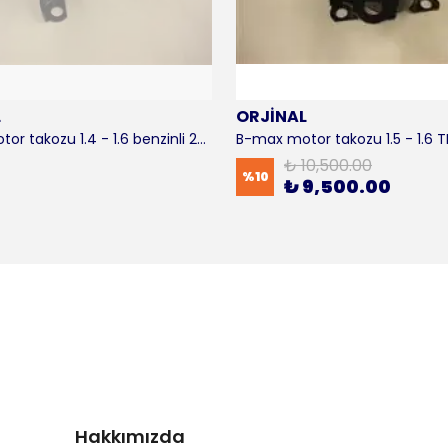
L
ORJİNAL
B-max motor takozu 1.4 - 1.6 benzinli 2012-2016 ORJİNAL
₺ 10,500.00
%
10
₺ 9,500.00
Hakkımızda