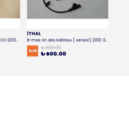
İTHAL
SKF
B-max motor takozu 1.5 - 1.6 TDCI 2012-2016 ORJİNAL
B-max ön abs kablosu ( sensör) 2012-2016 ITHAL
B-max 
₺ 800.00
%
25
%
17
₺ 600.00