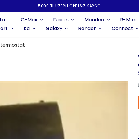
5000 TL ÜZERI ÜCRETSIZ KARGO
ta
C-Max
Fusıon
Mondeo
B-Max
ort
Ka
Galaxy
Ranger
Connect
 termostat