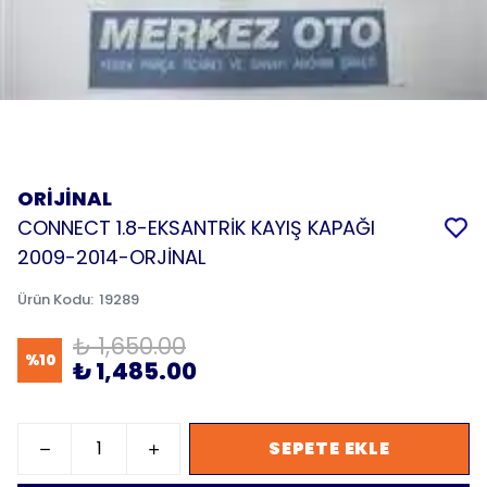
ORİJİNAL
CONNECT 1.8-EKSANTRİK KAYIŞ KAPAĞI
2009-2014-ORJİNAL
Ürün Kodu
:
19289
₺ 1,650.00
%
10
₺ 1,485.00
SEPETE EKLE