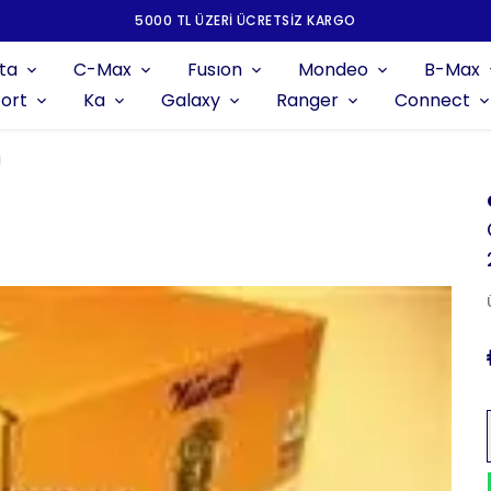
5000 TL ÜZERI ÜCRETSIZ KARGO
ta
C-Max
Fusıon
Mondeo
B-Max
ort
Ka
Galaxy
Ranger
Connect
ı