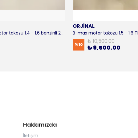
L
ORJİNAL
B-max motor takozu 1.4 - 1.6 benzinli 2012-2016 ORJİNAL
₺ 10,500.00
%
10
₺ 9,500.00
Hakkımızda
İletişim