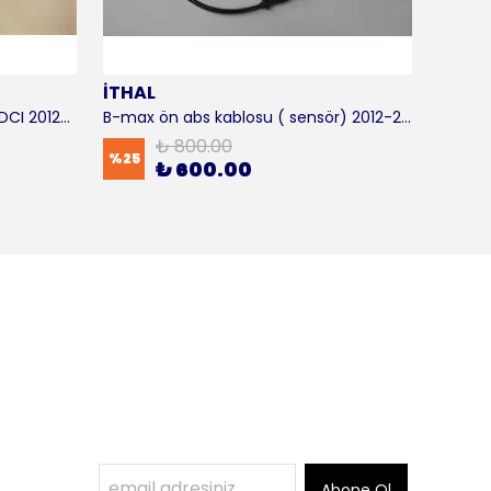
İTHAL
SKF
B-max motor takozu 1.5 - 1.6 TDCI 2012-2016 ORJİNAL
B-max ön abs kablosu ( sensör) 2012-2016 ITHAL
B-max 
₺ 800.00
%
25
%
17
₺ 600.00
Abone Ol