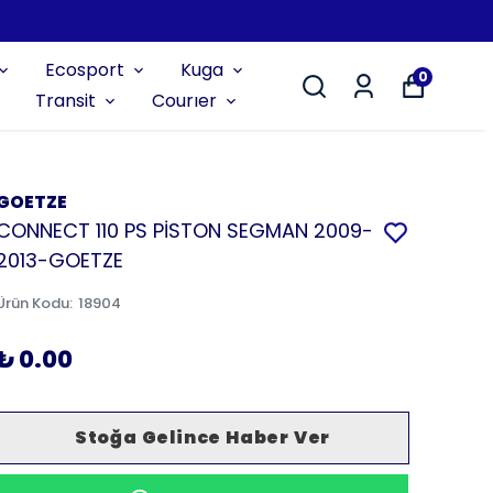
Ecosport
Kuga
0
Transit
Courıer
GOETZE
CONNECT 110 PS PİSTON SEGMAN 2009-
2013-GOETZE
Ürün Kodu
:
18904
₺ 0.00
Stoğa Gelince Haber Ver