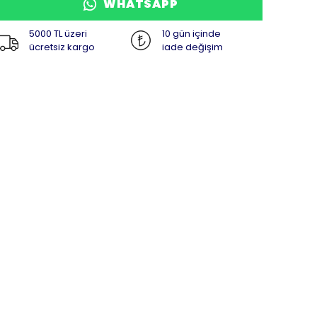
WHATSAPP
5000 TL üzeri
10 gün içinde
ücretsiz kargo
iade değişim