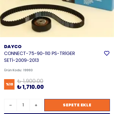
DAYCO
CONNECT-75-90-110 PS-TRİGER
SETİ-2009-2013
Ürün Kodu
:
19993
₺ 1,900.00
%
10
₺ 1,710.00
SEPETE EKLE