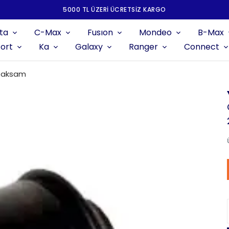
5000 TL ÜZERI ÜCRETSIZ KARGO
ta
C-Max
Fusıon
Mondeo
B-Max
ort
Ka
Galaxy
Ranger
Connect
r aksam