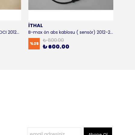
İTHAL
SKF
B-max motor takozu 1.5 - 1.6 TDCI 2012-2016 ORJİNAL
B-max ön abs kablosu ( sensör) 2012-2016 ITHAL
B-max 
₺ 800.00
%
25
%
17
₺ 600.00
Abone Ol