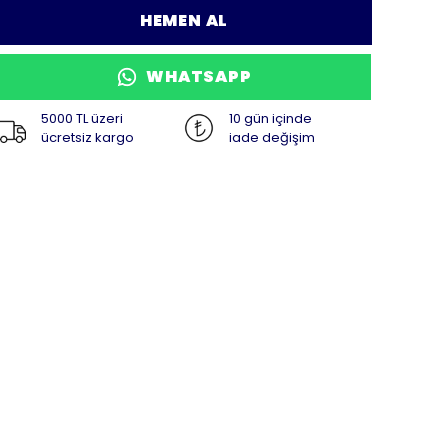
HEMEN AL
WHATSAPP
5000 TL üzeri
10 gün içinde
ücretsiz kargo
iade değişim