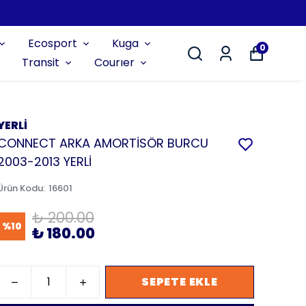
Ecosport
Kuga
0
Transit
Courıer
YERLİ
CONNECT ARKA AMORTİSÖR BURCU
2003-2013 YERLİ
Ürün Kodu
:
16601
₺ 200.00
%
10
₺ 180.00
SEPETE EKLE