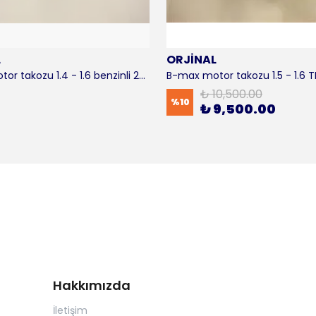
L
ORJİNAL
B-max motor takozu 1.4 - 1.6 benzinli 2012-2016 ORJİNAL
₺ 10,500.00
%
10
₺ 9,500.00
Hakkımızda
İletişim