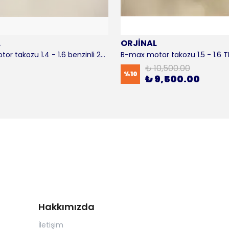
L
ORJİNAL
B-max motor takozu 1.4 - 1.6 benzinli 2012-2016 ORJİNAL
₺ 10,500.00
%
10
₺ 9,500.00
Hakkımızda
İletişim