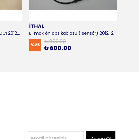
İTHAL
SKF
B-max motor takozu 1.5 - 1.6 TDCI 2012-2016 ORJİNAL
B-max ön abs kablosu ( sensör) 2012-2016 ITHAL
B-max 
₺ 800.00
%
25
%
17
₺ 600.00
Abone Ol