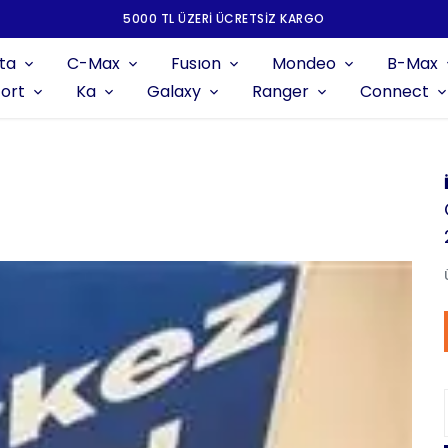
5000 TL ÜZERI ÜCRETSIZ KARGO
ta
C-Max
Fusıon
Mondeo
B-Max
ort
Ka
Galaxy
Ranger
Connect