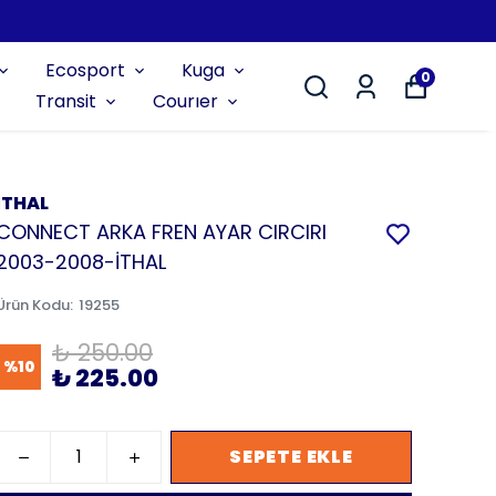
Ecosport
Kuga
0
Transit
Courıer
İTHAL
CONNECT ARKA FREN AYAR CIRCIRI
2003-2008-İTHAL
Ürün Kodu
:
19255
₺ 250.00
%
10
₺ 225.00
SEPETE EKLE