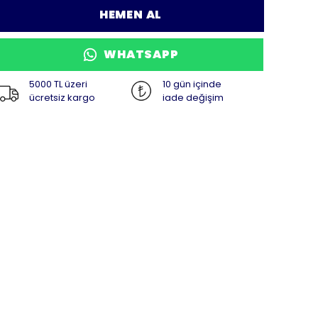
HEMEN AL
WHATSAPP
5000 TL üzeri
10 gün içinde
ücretsiz kargo
iade değişim