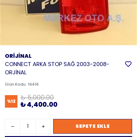
ORİJİNAL
CONNECT ARKA STOP SAĞ 2003-2008-
ORJİNAL
Ürün Kodu
:
16416
₺ 5,000.00
%
12
₺ 4,400.00
SEPETE EKLE