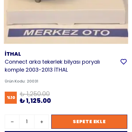
İTHAL
Connect arka tekerlek bilyası poryalı
komple 2003-2013 İTHAL
Ürün Kodu
:
20031
₺ 1,250.00
%
10
₺ 1,125.00
SEPETE EKLE