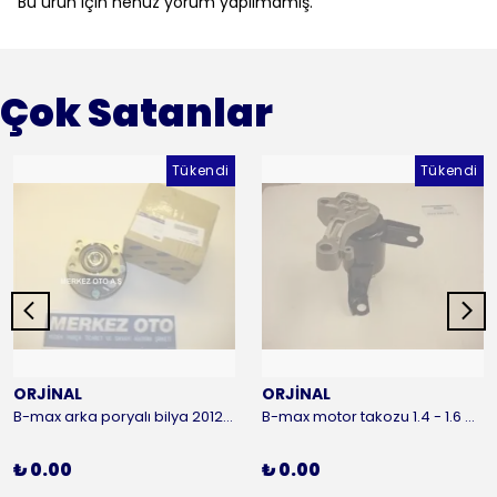
Bu ürün için henüz yorum yapılmamış.
Çok Satanlar
Tükendi
Tükendi
ORJİNAL
ORJİNAL
B-max arka poryalı bilya 2012-2016 ORJİNAL
B-max motor takozu 1.4 - 1.6 benzinli 2012-2016 ORJİNAL
₺ 0.00
₺ 0.00