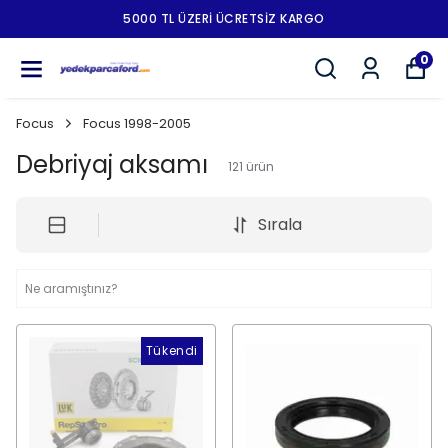
5000 TL ÜZERI ÜCRETSIZ KARGO
0
Focus
Focus 1998-2005
Debriyaj aksamı
121
ürün
Sırala
Tükendi