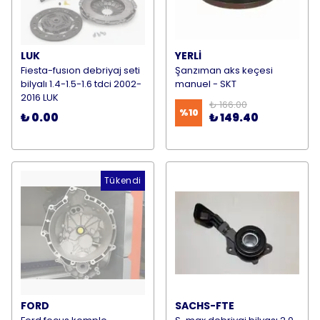
LUK
YERLİ
Fiesta-fusıon debriyaj seti
Şanzıman aks keçesi
bilyalı 1.4-1.5-1.6 tdci 2002-
manuel - SKT
2016 LUK
₺ 166.00
%
10
₺ 0.00
₺ 149.40
Tükendi
FORD
SACHS-FTE