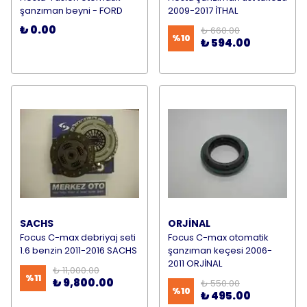
şanzıman beyni - FORD
2009-2017 İTHAL
₺ 0.00
₺ 660.00
%
10
₺ 594.00
SACHS
ORJİNAL
Focus C-max debriyaj seti
Focus C-max otomatik
1.6 benzin 2011-2016 SACHS
şanzıman keçesi 2006-
2011 ORJİNAL
₺ 11,000.00
%
11
₺ 9,800.00
₺ 550.00
%
10
₺ 495.00