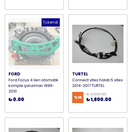
Tükendi
FORD
TURTEL
Ford Focus 4 ileri otomatik
Connect vites halatı 5 vites
komple şanzıman 1999-
2014-2017 TURTEL
2010
₺ 2,000.00
%
10
₺ 0.00
₺ 1,800.00