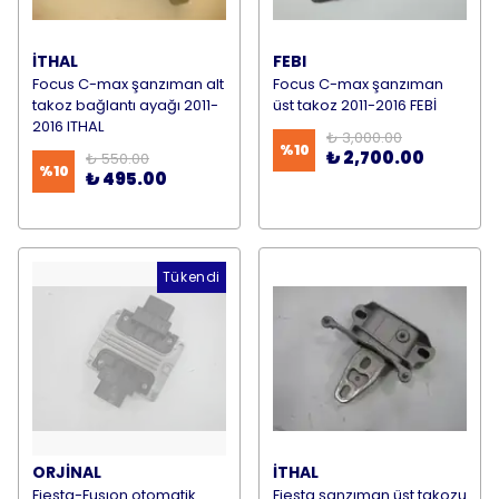
İTHAL
FEBI
Focus C-max şanzıman alt
Focus C-max şanzıman
takoz bağlantı ayağı 2011-
üst takoz 2011-2016 FEBİ
2016 ITHAL
₺ 3,000.00
%
10
₺ 2,700.00
₺ 550.00
%
10
₺ 495.00
Tükendi
ORJİNAL
İTHAL
Fiesta-Fusıon otomatik
Fiesta şanzıman üst takozu