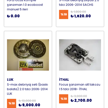
Ford focus komple
S-max debriyaj bilyası 2.0
şanzıman 1.0 ecoboost
tdci 2006-2014 SACHS
manuel 5 ileri
₺ 1,800.00
%
10
₺ 0.00
₺ 1,620.00
LUK
İTHAL
S-max debriyaj seti (baskı
Focus şanzıman alt takozu
balata) 2.0 tdci 2006-2014
1.5 tdci 2018- İTHAL
LUK
₺ 3,000.00
%
10
₺ 2,700.00
₺ 10,000.00
%
10
₺ 9,000.00