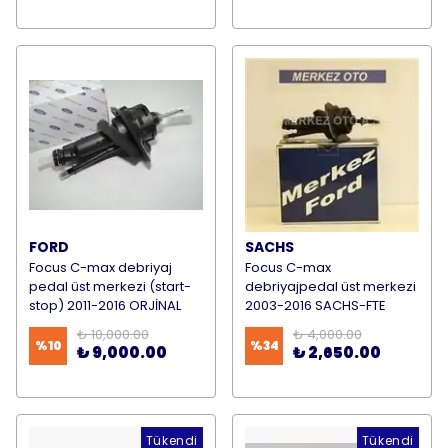
FORD
SACHS
Focus C-max debriyaj
Focus C-max
pedal üst merkezi (start-
debriyajpedal üst merkezi
stop) 2011-2016 ORJİNAL
2003-2016 SACHS-FTE
₺ 10,000.00
₺ 4,000.00
%
10
%
34
₺ 9,000.00
₺ 2,650.00
Tükendi
Tükendi