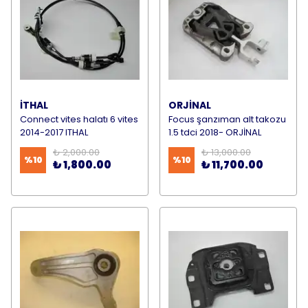
İTHAL
ORJİNAL
Connect vites halatı 6 vites
Focus şanzıman alt takozu
2014-2017 ITHAL
1.5 tdci 2018- ORJİNAL
₺ 2,000.00
₺ 13,000.00
%
10
%
10
₺ 1,800.00
₺ 11,700.00