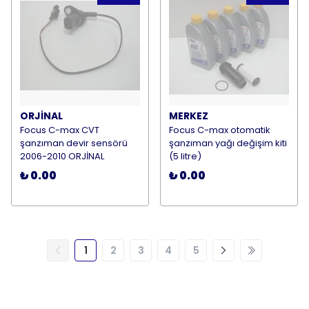
ORJİNAL
MERKEZ
Focus C-max CVT
Focus C-max otomatik
şanzıman devir sensörü
şanzıman yağı değişim kiti
2006-2010 ORJİNAL
(5 litre)
₺ 0.00
₺ 0.00
1
2
3
4
5