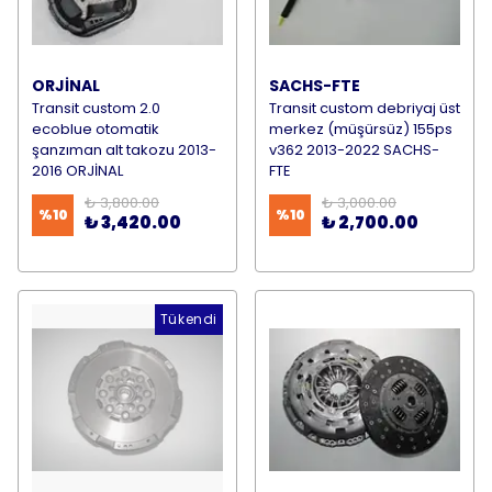
ORJİNAL
SACHS-FTE
Transit custom 2.0
Transit custom debriyaj üst
ecoblue otomatik
merkez (müşürsüz) 155ps
şanzıman alt takozu 2013-
v362 2013-2022 SACHS-
2016 ORJİNAL
FTE
₺ 3,800.00
₺ 3,000.00
%
10
%
10
₺ 3,420.00
₺ 2,700.00
Tükendi