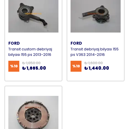
FORD
FORD
Transit custom debriyaj
Transit debriyaj bilyası 155
bilyası 155 ps 2013-2016
ps V363 2014-2016
₺ 1,850.00
₺ 1,600.00
%
10
%
10
₺ 1,665.00
₺ 1,440.00