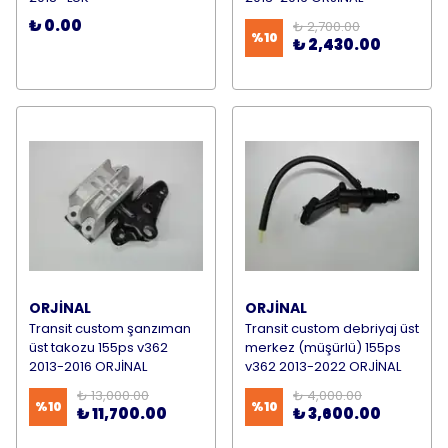
₺ 0.00
₺ 2,700.00
%
10
₺ 2,430.00
ORJİNAL
ORJİNAL
Transit custom şanzıman
Transit custom debriyaj üst
üst takozu 155ps v362
merkez (müşürlü) 155ps
2013-2016 ORJİNAL
v362 2013-2022 ORJİNAL
₺ 13,000.00
₺ 4,000.00
%
10
%
10
₺ 11,700.00
₺ 3,600.00