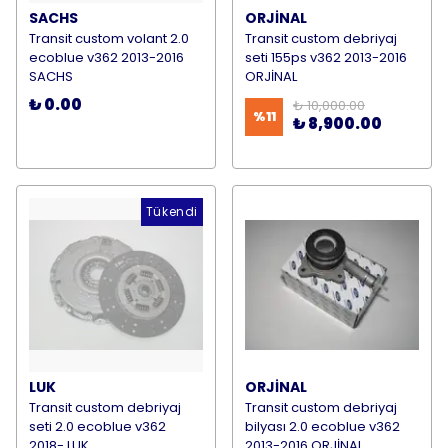
SACHS
ORJİNAL
Transit custom volant 2.0
Transit custom debriyaj
ecoblue v362 2013-2016
seti 155ps v362 2013-2016
SACHS
ORJİNAL
₺ 0.00
₺ 10,000.00
%
11
₺ 8,900.00
Tükendi
LUK
ORJİNAL
Transit custom debriyaj
Transit custom debriyaj
seti 2.0 ecoblue v362
bilyası 2.0 ecoblue v362
2018- LUK
2013-2016 ORJİNAL