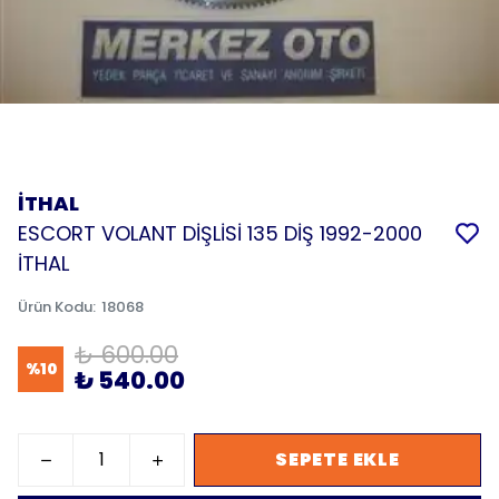
İTHAL
ESCORT VOLANT DİŞLİSİ 135 DİŞ 1992-2000
İTHAL
Ürün Kodu
:
18068
₺ 600.00
%
10
₺ 540.00
SEPETE EKLE