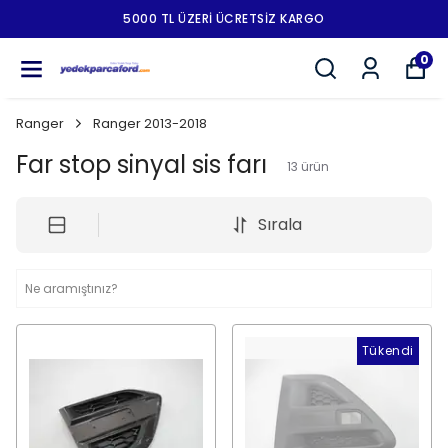
5000 TL ÜZERI ÜCRETSIZ KARGO
0
Ranger
Ranger 2013-2018
Far stop sinyal sis farı
13
ürün
Sırala
Tükendi