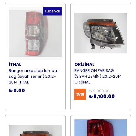
Tükendi
İTHAL
ORİJİNAL
Ranger arka stop lamba
RANGER ÖN FAR SAĞ
sağ (siyah zemin) 2012-
(SİYAH ZEMİN) 2012-2014
2014 İTHAL
ORJİNAL
₺ 0.00
₺ 9,000.00
%
10
₺ 8,100.00