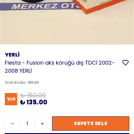
YERLİ
Fiesta - Fusion aks körüğü dış TDCİ 2002-
2008 YERLİ
Ürün Kodu
:
18548
₺ 150.00
%
10
₺ 135.00
SEPETE EKLE