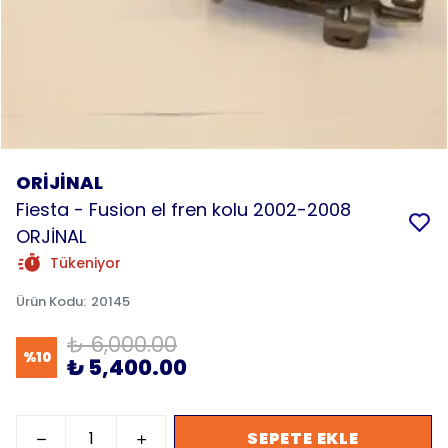
ORİJİNAL
Fiesta - Fusion el fren kolu 2002-2008
ORJİNAL
Tükeniyor
Ürün Kodu
:
20145
₺ 6,000.00
%
10
₺ 5,400.00
SEPETE EKLE