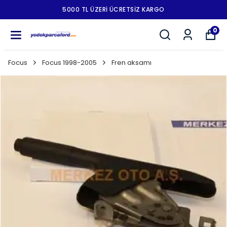
5000 TL ÜZERI ÜCRETSIZ KARGO
0
Focus
Focus 1998-2005
Fren aksamı