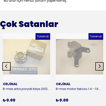
Bu ürün için henüz yorum yapılmamış.
Çok Satanlar
Tükendi
Tükendi
ORJİNAL
ORJİNAL
B-max arka poryalı bilya 2012-2016 ORJİNAL
B-max motor takozu 1.4 - 1.6 benzinli 2012-2016 ORJİNAL
₺ 0.00
₺ 0.00