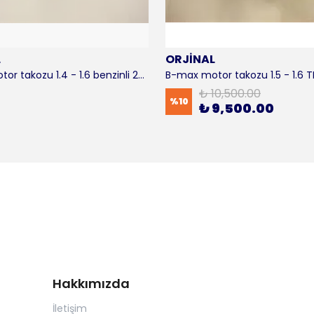
L
ORJİNAL
B-max motor takozu 1.4 - 1.6 benzinli 2012-2016 ORJİNAL
₺ 10,500.00
%
10
₺ 9,500.00
Hakkımızda
İletişim