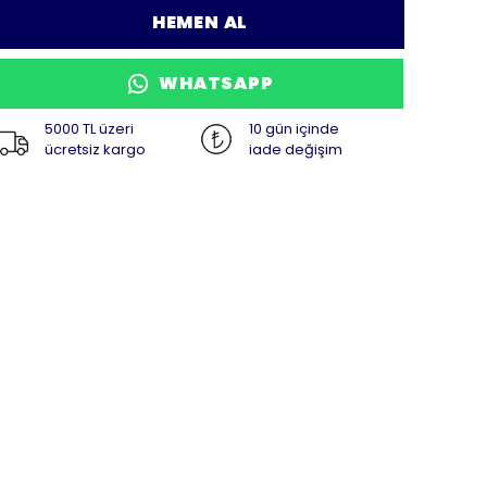
HEMEN AL
WHATSAPP
5000 TL üzeri
10 gün içinde
ücretsiz kargo
iade değişim