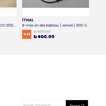
İTHAL
SKF
B-max motor takozu 1.5 - 1.6 TDCI 2012-2016 ORJİNAL
B-max ön abs kablosu ( sensör) 2012-2016 ITHAL
B-max 
₺ 800.00
%
25
%
17
₺ 600.00
Abone Ol