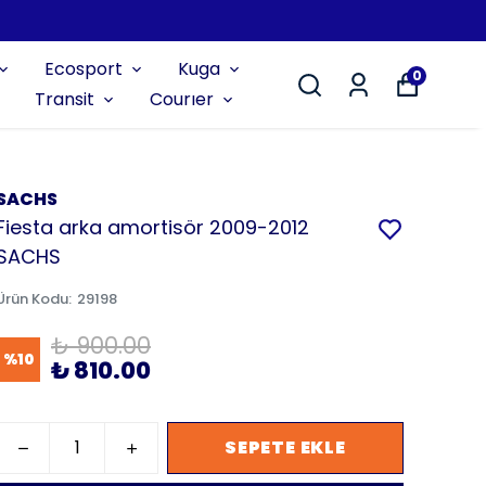
Ecosport
Kuga
0
Transit
Courıer
SACHS
Fiesta arka amortisör 2009-2012
SACHS
Ürün Kodu
:
29198
₺ 900.00
%
10
₺ 810.00
SEPETE EKLE