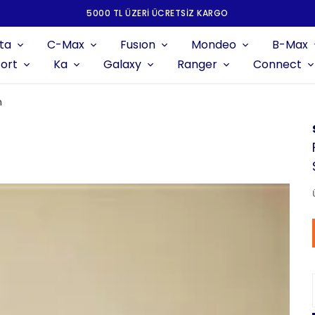
5000 TL ÜZERI ÜCRETSIZ KARGO
ta
C-Max
Fusıon
Mondeo
B-Max
ort
Ka
Galaxy
Ranger
Connect
m