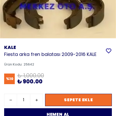
KALE
Fiesta arka fren balatası 2009-2016 KALE
Ürün Kodu
:
25642
₺ 1,000.00
%
10
₺ 900.00
SEPETE EKLE
HEMEN AL