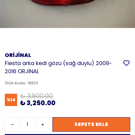
ORİJİNAL
Fiesta arka kedi gözü (sağ duylu) 2009-
2016 ORJİNAL
Ürün Kodu
:
16513
₺ 3,800.00
%
14
₺ 3,250.00
SEPETE EKLE