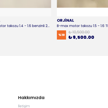
L
ORJİNAL
B-max motor takozu 1.4 - 1.6 benzinli 2012-2016 ORJİNAL
₺ 10,500.00
%
10
₺ 9,500.00
Hakkımızda
İletişim