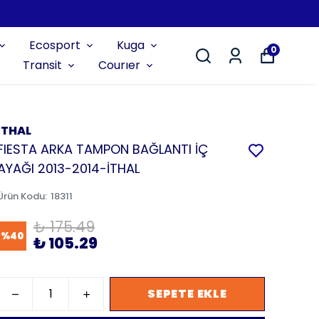
Ecosport
Kuga
0
Transit
Courıer
İTHAL
FIESTA ARKA TAMPON BAĞLANTI İÇ
AYAĞI 2013-2014-İTHAL
Ürün Kodu
:
18311
₺ 175.49
%
40
₺ 105.29
SEPETE EKLE