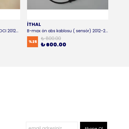
İTHAL
SKF
B-max motor takozu 1.5 - 1.6 TDCI 2012-2016 ORJİNAL
B-max ön abs kablosu ( sensör) 2012-2016 ITHAL
B-max 
₺ 800.00
%
25
%
17
₺ 600.00
Abone Ol