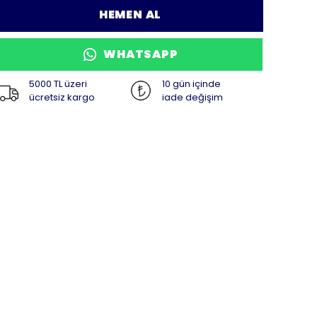
HEMEN AL
WHATSAPP
5000 TL üzeri
10 gün içinde
ücretsiz kargo
iade değişim