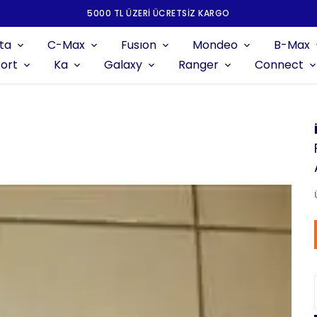
5000 TL ÜZERI ÜCRETSIZ KARGO
ta
C-Max
Fusıon
Mondeo
B-Max
ort
Ka
Galaxy
Ranger
Connect