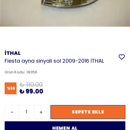
İTHAL
Fiesta ayna sinyali sol 2009-2016 İTHAL
Ürün Kodu
:
18356
₺ 110.00
%
10
₺ 99.00
SEPETE EKLE
HEMEN AL