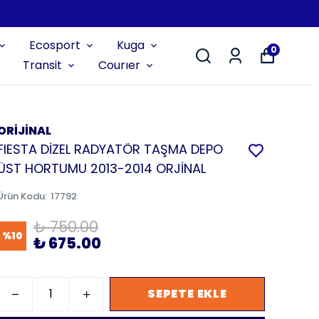
Ecosport
Kuga
0
Transit
Courıer
ORİJİNAL
FIESTA DİZEL RADYATÖR TAŞMA DEPO
ÜST HORTUMU 2013-2014 ORJİNAL
Ürün Kodu
:
17792
₺ 750.00
%
10
₺ 675.00
SEPETE EKLE