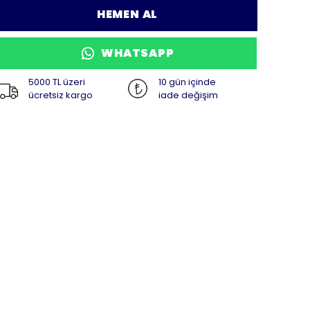
HEMEN AL
WHATSAPP
5000 TL üzeri
10 gün içinde
ücretsiz kargo
iade değişim