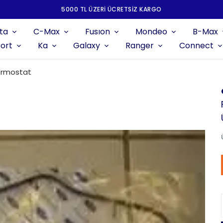
5000 TL ÜZERI ÜCRETSIZ KARGO
ta
C-Max
Fusıon
Mondeo
B-Max
ort
Ka
Galaxy
Ranger
Connect
ermostat