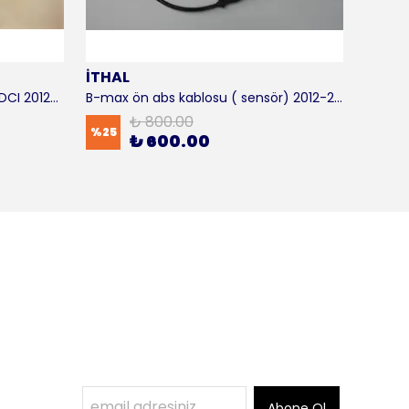
İTHAL
SKF
B-max motor takozu 1.5 - 1.6 TDCI 2012-2016 ORJİNAL
B-max ön abs kablosu ( sensör) 2012-2016 ITHAL
B-max 
₺ 800.00
%
25
%
17
₺ 600.00
Abone Ol