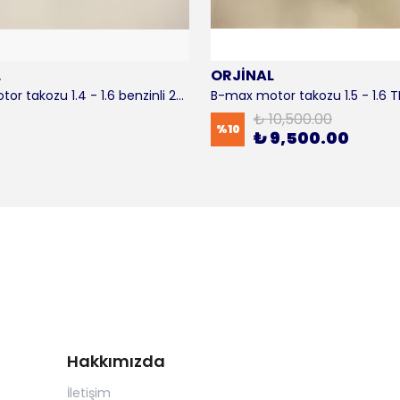
L
ORJİNAL
B-max motor takozu 1.4 - 1.6 benzinli 2012-2016 ORJİNAL
₺ 10,500.00
%
10
₺ 9,500.00
Hakkımızda
İletişim