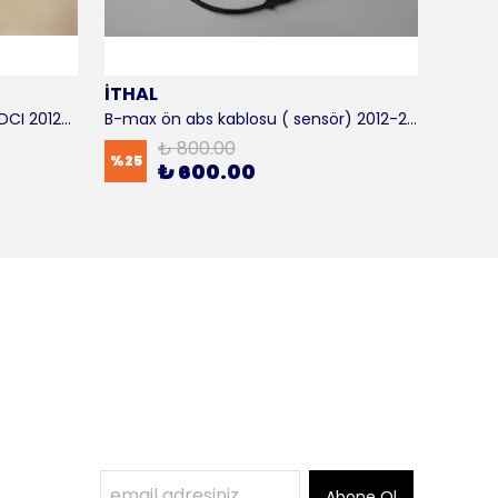
İTHAL
SKF
B-max motor takozu 1.5 - 1.6 TDCI 2012-2016 ORJİNAL
B-max ön abs kablosu ( sensör) 2012-2016 ITHAL
B-max 
₺ 800.00
%
25
%
17
₺ 600.00
Abone Ol