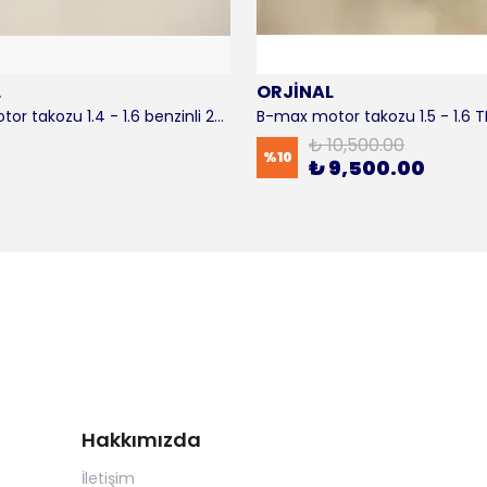
L
ORJİNAL
B-max motor takozu 1.4 - 1.6 benzinli 2012-2016 ORJİNAL
₺ 10,500.00
%
10
₺ 9,500.00
Hakkımızda
İletişim