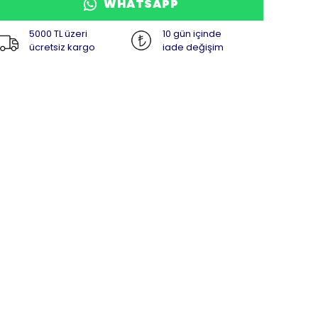
WHATSAPP
5000 TL üzeri
10 gün içinde
ücretsiz kargo
iade değişim