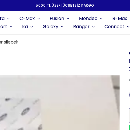
5000 TL ÜZERI ÜCRETSIZ KARGO
ta
C-Max
Fusıon
Mondeo
B-Max
ort
Ka
Galaxy
Ranger
Connect
r silecek