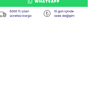
WHATSAPP
5000 TL üzeri
10 gün içinde
ücretsiz kargo
iade değişim