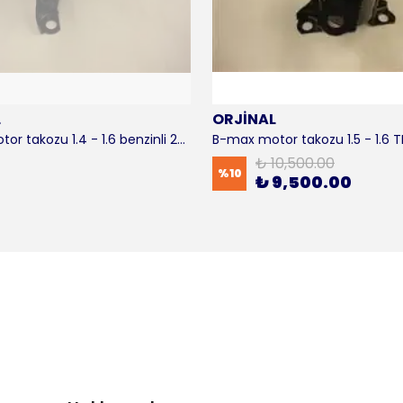
L
ORJİNAL
B-max motor takozu 1.4 - 1.6 benzinli 2012-2016 ORJİNAL
₺ 10,500.00
%
10
₺ 9,500.00