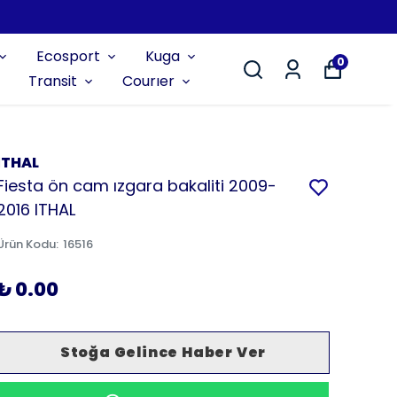
Ecosport
Kuga
0
Transit
Courıer
İTHAL
Fiesta ön cam ızgara bakaliti 2009-
2016 ITHAL
Ürün Kodu
:
16516
₺ 0.00
Stoğa Gelince Haber Ver