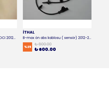
İTHAL
SKF
B-max motor takozu 1.5 - 1.6 TDCI 2012-2016 ORJİNAL
B-max ön abs kablosu ( sensör) 2012-2016 ITHAL
B-max 
₺ 800.00
%
25
%
17
₺ 600.00