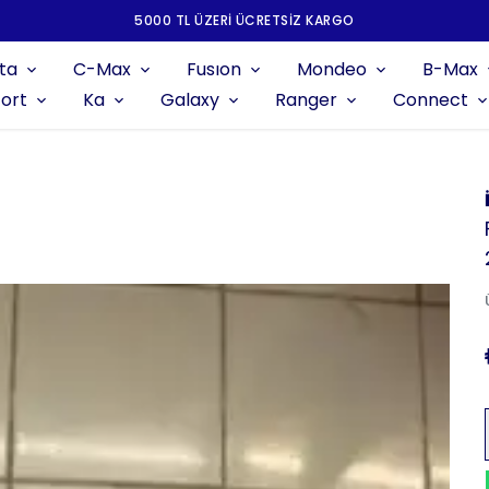
5000 TL ÜZERI ÜCRETSIZ KARGO
ta
C-Max
Fusıon
Mondeo
B-Max
ort
Ka
Galaxy
Ranger
Connect