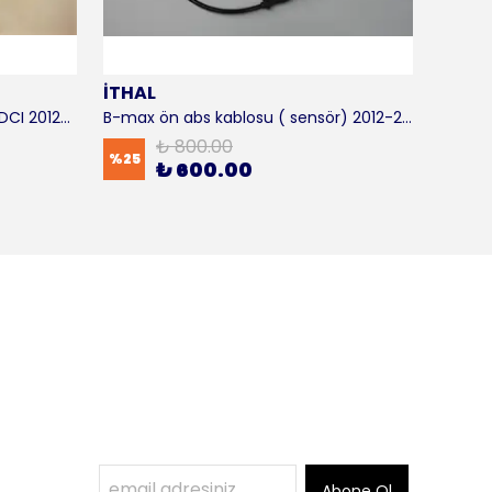
İTHAL
SKF
B-max motor takozu 1.5 - 1.6 TDCI 2012-2016 ORJİNAL
B-max ön abs kablosu ( sensör) 2012-2016 ITHAL
B-max 
₺ 800.00
%
25
%
17
₺ 600.00
Abone Ol