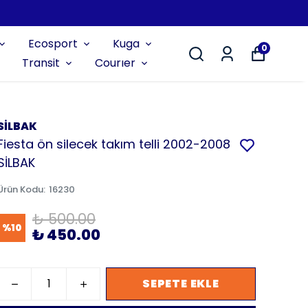
Ecosport
Kuga
0
Transit
Courıer
SİLBAK
Fiesta ön silecek takım telli 2002-2008
SİLBAK
Ürün Kodu
:
16230
₺ 500.00
%
10
₺ 450.00
SEPETE EKLE