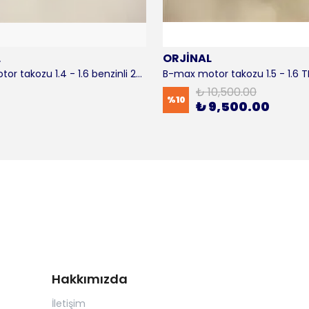
L
ORJİNAL
B-max motor takozu 1.4 - 1.6 benzinli 2012-2016 ORJİNAL
₺ 10,500.00
%
10
₺ 9,500.00
Hakkımızda
İletişim