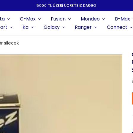
5000 TL ÜZERI ÜCRETSIZ KARGO
ta
C-Max
Fusıon
Mondeo
B-Max
ort
Ka
Galaxy
Ranger
Connect
r silecek