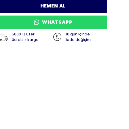
HEMEN AL
WHATSAPP
5000 TL üzeri
10 gün içinde
ücretsiz kargo
iade değişim