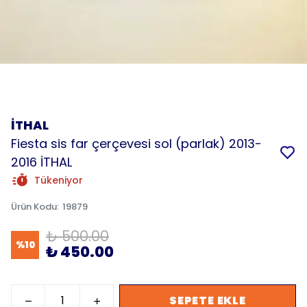
İTHAL
Fiesta sis far çerçevesi sol (parlak) 2013-
2016 İTHAL
Tükeniyor
Ürün Kodu
:
19879
₺ 500.00
%
10
₺ 450.00
SEPETE EKLE