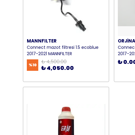
MANNFILTER
ORJİNA
Connect mazot filtresi 1.5 ecoblue
Connect 
2017-2021 MANNFILTER
2017-20
₺ 4,500.00
₺ 0.0
%
10
₺ 4,050.00