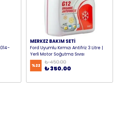
MERKEZ BAKIM SETİ
2014-
Ford Uyumlu Kırmızı Antifriz 3 Litre |
Yerli Motor Soğutma Sıvısı
₺ 450.00
%
22
₺ 350.00