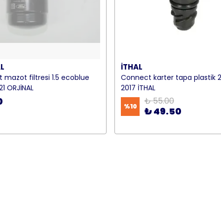
L
İTHAL
mazot filtresi 1.5 ecoblue
Connect karter tapa plastik 
21 ORJİNAL
2017 İTHAL
0
₺ 55.00
%
10
₺ 49.50