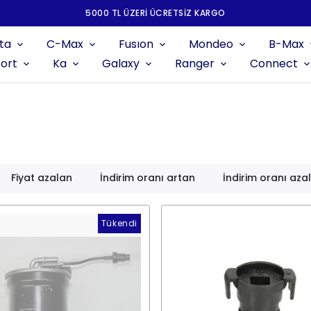
5000 TL ÜZERI ÜCRETSIZ KARGO
ta
C-Max
Fusıon
Mondeo
B-Max
ort
Ka
Galaxy
Ranger
Connect
Fiyat azalan
İndirim oranı artan
İndirim oranı aza
Tükendi