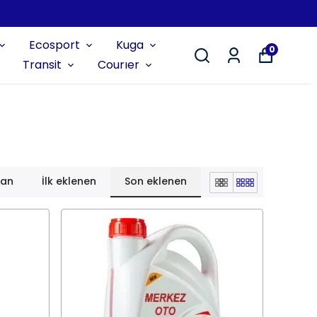
Ecosport
Kuga
0
Transit
Courıer
lan
İlk eklenen
Son eklenen