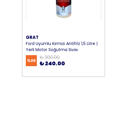
GRAT
Ford Uyumlu Kırmızı Antifriz 1,5 Litre |
Yerli Motor Soğutma Sıvısı
₺ 300.00
%
20
₺ 240.00