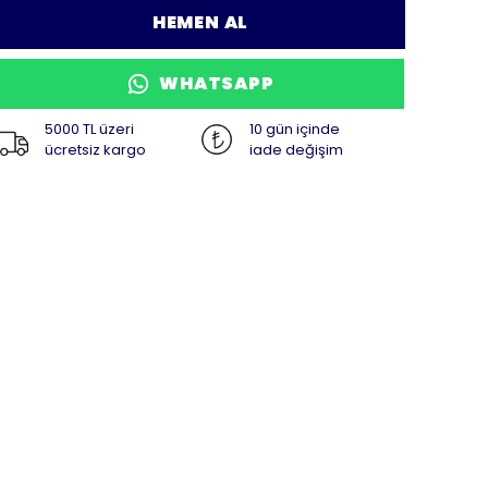
HEMEN AL
WHATSAPP
5000 TL üzeri
10 gün içinde
ücretsiz kargo
iade değişim