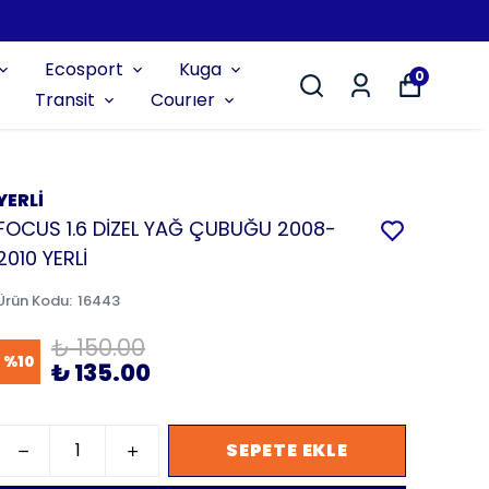
Ecosport
Kuga
0
Transit
Courıer
YERLİ
FOCUS 1.6 DİZEL YAĞ ÇUBUĞU 2008-
2010 YERLİ
Ürün Kodu
:
16443
₺ 150.00
%
10
₺ 135.00
SEPETE EKLE