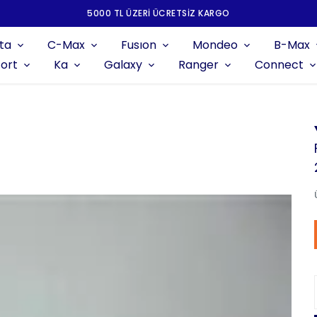
5000 TL ÜZERI ÜCRETSIZ KARGO
ta
C-Max
Fusıon
Mondeo
B-Max
ort
Ka
Galaxy
Ranger
Connect