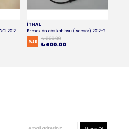
İTHAL
SKF
B-max motor takozu 1.5 - 1.6 TDCI 2012-2016 ORJİNAL
B-max ön abs kablosu ( sensör) 2012-2016 ITHAL
B-max 
₺ 800.00
%
25
%
17
₺ 600.00
Abone Ol