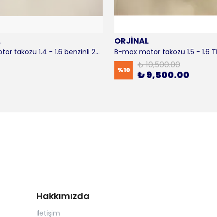
L
ORJİNAL
B-max motor takozu 1.4 - 1.6 benzinli 2012-2016 ORJİNAL
₺ 10,500.00
%
10
₺ 9,500.00
Hakkımızda
İletişim