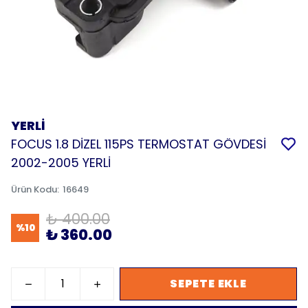
YERLİ
FOCUS 1.8 DİZEL 115PS TERMOSTAT GÖVDESİ
2002-2005 YERLİ
Ürün Kodu
:
16649
₺ 400.00
%
10
₺ 360.00
SEPETE EKLE