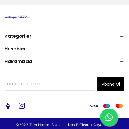
Kategoriler
Hesabım
Hakkımızda
Abone Ol
©2023 Tüm Hakları Saklıdır - ikas E-Ticaret
Altyapısı ile