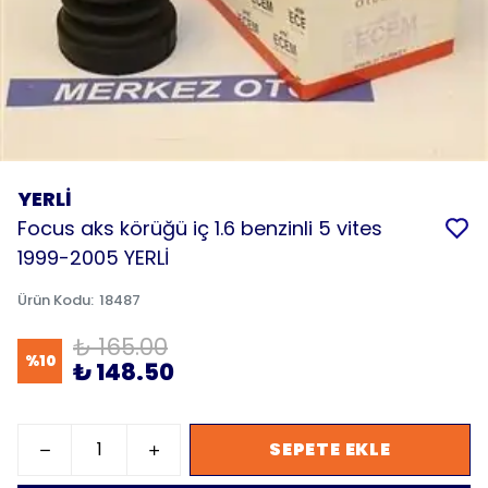
YERLİ
Focus aks körüğü iç 1.6 benzinli 5 vites
1999-2005 YERLİ
Ürün Kodu
:
18487
₺ 165.00
%
10
₺ 148.50
SEPETE EKLE