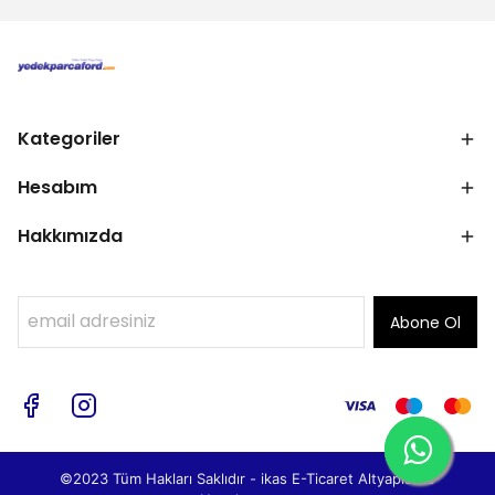
Kategoriler
Hesabım
Hakkımızda
Abone Ol
©2023 Tüm Hakları Saklıdır - ikas E-Ticaret
Altyapısı ile