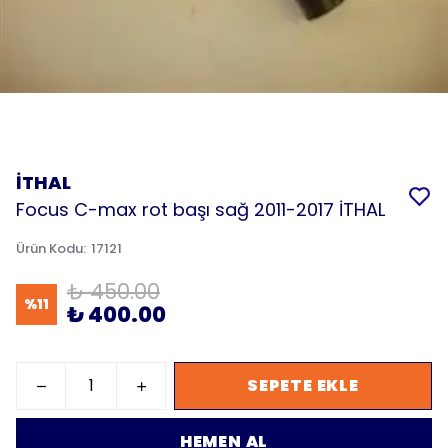
İTHAL
Focus C-max rot başı sağ 2011-2017 İTHAL
Ürün Kodu
:
17121
₺ 450.00
%
11
₺ 400.00
SEPETE EKLE
HEMEN AL