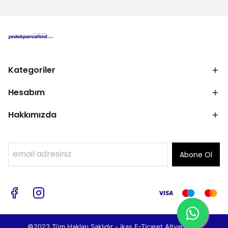
Kategoriler
Hesabım
Hakkımızda
Abone Ol
©2023 Tüm Hakları Saklıdır - ikas E-Ticaret
Altyapısı ile