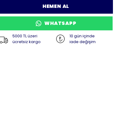
HEMEN AL
WHATSAPP
5000 TL üzeri
10 gün içinde
ücretsiz kargo
iade değişim