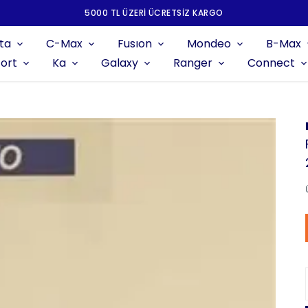
5000 TL ÜZERI ÜCRETSIZ KARGO
ta
C-Max
Fusıon
Mondeo
B-Max
ort
Ka
Galaxy
Ranger
Connect