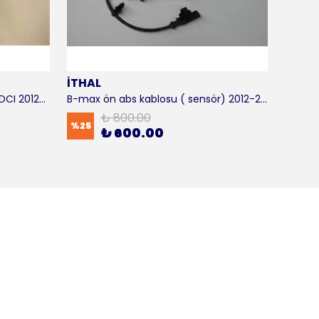
İTHAL
SKF
B-max motor takozu 1.5 - 1.6 TDCI 2012-2016 ORJİNAL
B-max ön abs kablosu ( sensör) 2012-2016 ITHAL
B-max 
₺ 800.00
%
25
%
17
₺ 600.00