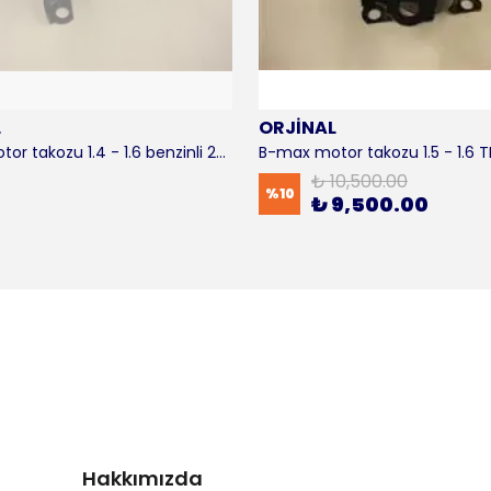
L
ORJİNAL
B-max motor takozu 1.4 - 1.6 benzinli 2012-2016 ORJİNAL
₺ 10,500.00
%
10
₺ 9,500.00
Hakkımızda