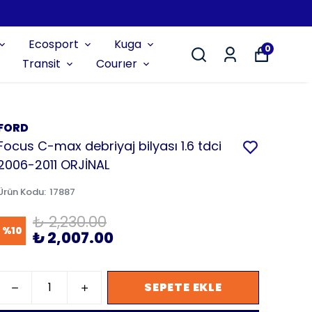
Ecosport
Kuga
0
Transit
Courıer
FORD
Focus C-max debriyaj bilyası 1.6 tdci
2006-2011 ORJİNAL
Ürün Kodu
:
17887
₺ 2,230.00
%
10
₺ 2,007.00
SEPETE EKLE