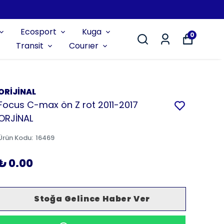
Ecosport
Kuga
0
Transit
Courıer
ORİJİNAL
Focus C-max ön Z rot 2011-2017
ORJİNAL
Ürün Kodu
:
16469
₺ 0.00
Stoğa Gelince Haber Ver