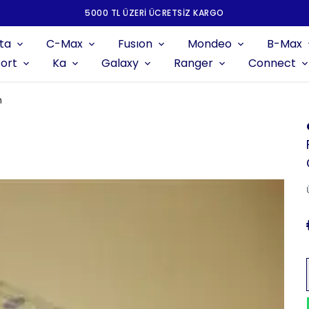
5000 TL ÜZERI ÜCRETSIZ KARGO
ta
C-Max
Fusıon
Mondeo
B-Max
ort
Ka
Galaxy
Ranger
Connect
m