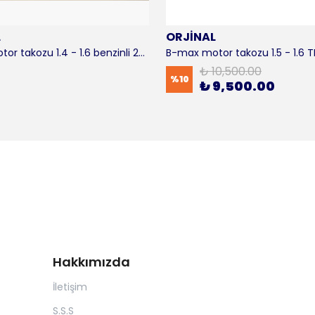
L
ORJİNAL
B-max motor takozu 1.4 - 1.6 benzinli 2012-2016 ORJİNAL
₺ 10,500.00
%
10
₺ 9,500.00
Hakkımızda
İletişim
S.S.S