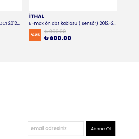
İTHAL
SKF
B-max motor takozu 1.5 - 1.6 TDCI 2012-2016 ORJİNAL
B-max ön abs kablosu ( sensör) 2012-2016 ITHAL
B-max 
₺ 800.00
%
25
%
17
₺ 600.00
Abone Ol