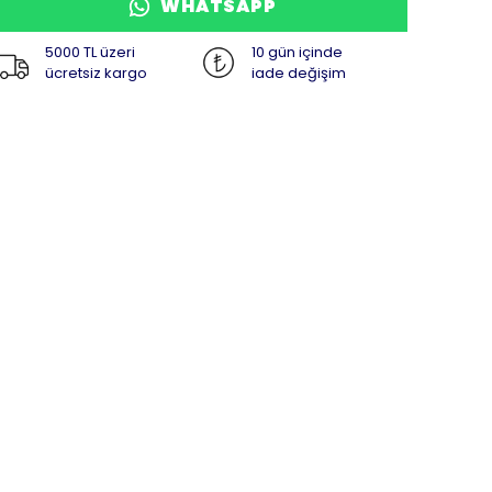
WHATSAPP
5000 TL üzeri
10 gün içinde
ücretsiz kargo
iade değişim