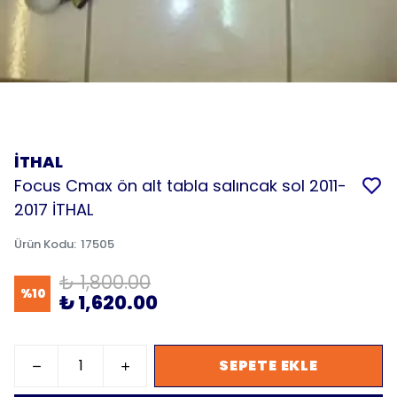
İTHAL
Focus Cmax ön alt tabla salıncak sol 2011-
2017 İTHAL
Ürün Kodu
:
17505
₺ 1,800.00
%
10
₺ 1,620.00
SEPETE EKLE