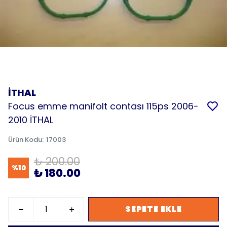
İTHAL
Focus emme manifolt contası 115ps 2006-
2010 İTHAL
Ürün Kodu
:
17003
₺ 200.00
%
10
₺ 180.00
SEPETE EKLE