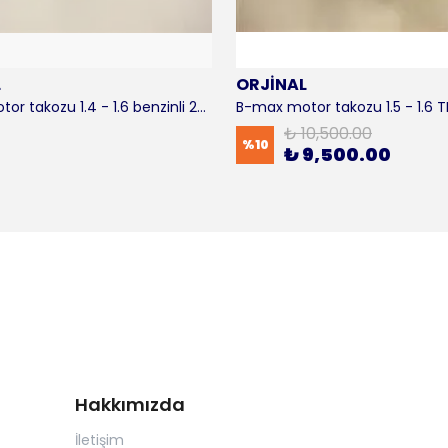
L
ORJİNAL
B-max motor takozu 1.4 - 1.6 benzinli 2012-2016 ORJİNAL
₺ 10,500.00
%
10
₺ 9,500.00
Hakkımızda
İletişim