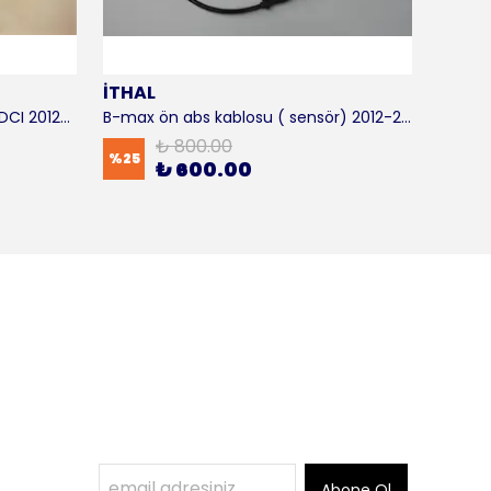
İTHAL
SKF
B-max motor takozu 1.5 - 1.6 TDCI 2012-2016 ORJİNAL
B-max ön abs kablosu ( sensör) 2012-2016 ITHAL
B-max 
₺ 800.00
%
25
%
17
₺ 600.00
Abone Ol