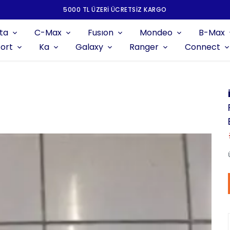
5000 TL ÜZERI ÜCRETSIZ KARGO
ta
C-Max
Fusıon
Mondeo
B-Max
ort
Ka
Galaxy
Ranger
Connect