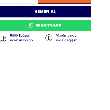
HEMEN AL
WHATSAPP
5000 TL üzeri
10 gün içinde
ücretsiz kargo
iade değişim