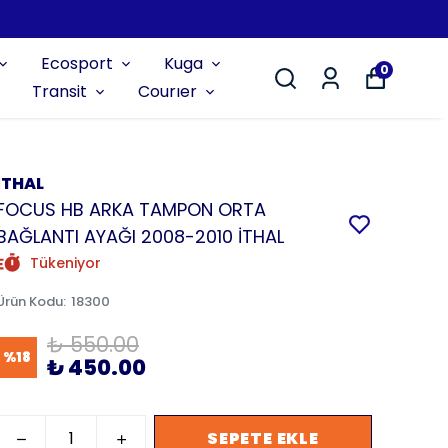
Ecosport
Kuga
0
Transit
Courıer
İTHAL
FOCUS HB ARKA TAMPON ORTA
BAĞLANTI AYAĞI 2008-2010 İTHAL
Tükeniyor
Ürün Kodu
:
18300
₺ 550.00
%
18
₺ 450.00
SEPETE EKLE