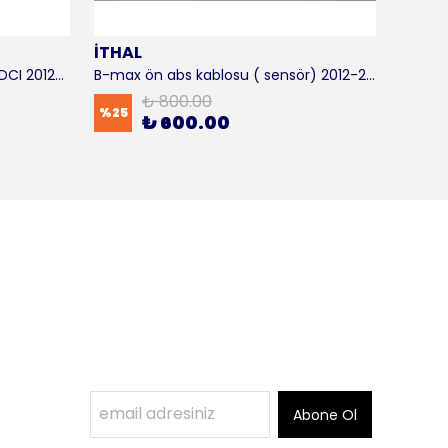
İTHAL
SKF
B-max motor takozu 1.5 - 1.6 TDCI 2012-2016 ORJİNAL
B-max ön abs kablosu ( sensör) 2012-2016 ITHAL
B-max 
₺ 800.00
%
25
%
17
₺ 600.00
Abone Ol