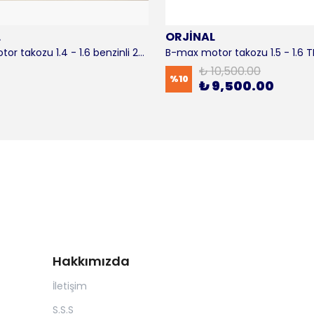
L
ORJİNAL
B-max motor takozu 1.4 - 1.6 benzinli 2012-2016 ORJİNAL
₺ 10,500.00
%
10
₺ 9,500.00
Hakkımızda
İletişim
S.S.S