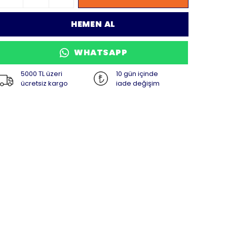
HEMEN AL
WHATSAPP
5000 TL üzeri
10 gün içinde
ücretsiz kargo
iade değişim