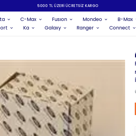
5000 TL ÜZERI ÜCRETSIZ KARGO
ta
C-Max
Fusıon
Mondeo
B-Max
ort
Ka
Galaxy
Ranger
Connect