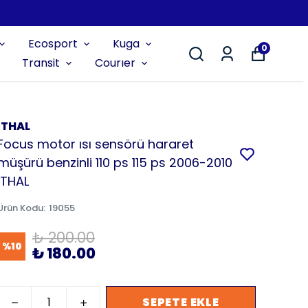
Ecosport
Kuga
0
Transit
Courıer
İTHAL
Focus motor ısı sensörü hararet
müşürü benzinli 110 ps 115 ps 2006-2010
İTHAL
Ürün Kodu
:
19055
₺ 200.00
%
10
₺ 180.00
SEPETE EKLE