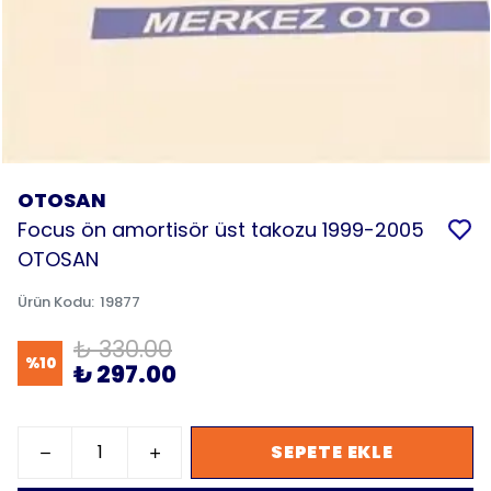
OTOSAN
Focus ön amortisör üst takozu 1999-2005
OTOSAN
Ürün Kodu
:
19877
₺ 330.00
%
10
₺ 297.00
SEPETE EKLE