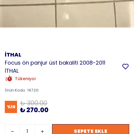
İTHAL
Focus ön panjur üst bakaliti 2008-2011
İTHAL
Tükeniyor
Ürün Kodu
:
16720
₺ 300.00
%
10
₺ 270.00
SEPETE EKLE